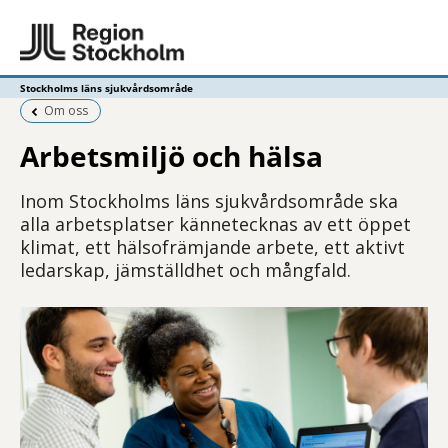
Stockholms läns sjukvårdsområde
Föregående sida:
Om oss
Arbetsmiljö och hälsa
Inom Stockholms läns sjukvårdsområde ska
alla arbetsplatser kännetecknas av ett öppet
klimat, ett hälsofrämjande arbete, ett aktivt
ledarskap, jämställdhet och mångfald.