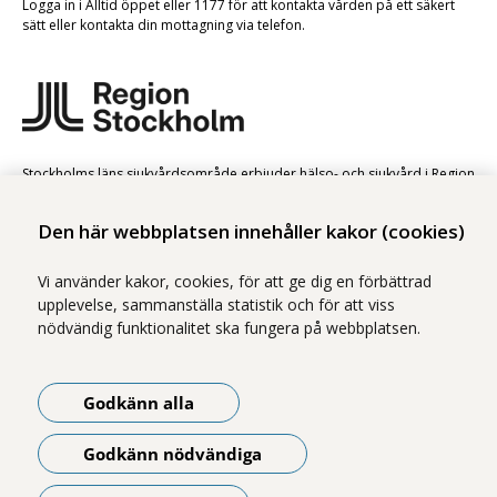
Logga in i Alltid öppet eller 1177 för att kontakta vården på ett säkert
sätt eller kontakta din mottagning via telefon.
Stockholms läns sjukvårdsområde erbjuder hälso- och sjukvård i Region
Stockholms regi.
Den här webbplatsen innehåller kakor (cookies)
Samtliga bilder på webbplatsen är tagna av fotograf Yanan Li om inget
annat namn anges.
Vi använder kakor, cookies, för att ge dig en förbättrad
Om webbplatsen
upplevelse, sammanställa statistik och för att viss
Tillgänglighetsredogörelse
nödvändig funktionalitet ska fungera på webbplatsen.
Webbplatskarta
Godkänn alla
Följ oss på LinkedIn
Godkänn nödvändiga
Få de senaste uppdateringarna genom att följa oss på LinkedIn.