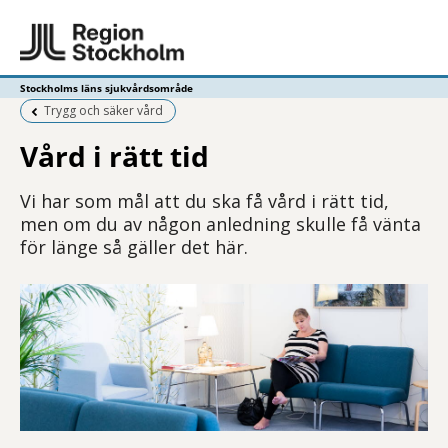
Stockholms läns sjukvårdsområde
Föregående sida:
Trygg och säker vård
Vård i rätt tid
Vi har som mål att du ska få vård i rätt tid,
men om du av någon anledning skulle få vänta
för länge så gäller det här.