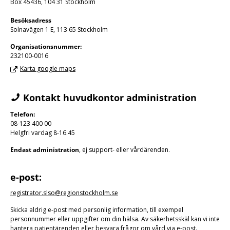
Box 45436, 104 31 Stockholm
Besöksadress
Solnavägen 1 E, 113 65 Stockholm
Organisations­nummer:
232100-0016
Karta google maps
Kontakt huvudkontor administration
Telefon:
08-123 400 00
Helgfri vardag 8-16.45
Endast administration
, ej support- eller vårdärenden.
e-post:
registrator.slso@regionstockholm.se
Skicka aldrig e-post med personlig information, till exempel
personnummer eller uppgifter om din hälsa. Av säkerhetsskäl kan vi inte
hantera patientärenden eller besvara frågor om vård via e-post.