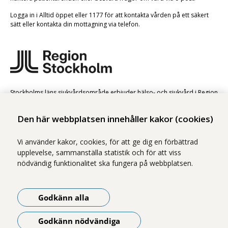
Logga in i Alltid öppet eller 1177 för att kontakta vården på ett säkert
sätt eller kontakta din mottagning via telefon.
Stockholms läns sjukvårdsområde erbjuder hälso- och sjukvård i Region
Stockholms regi.
Den här webbplatsen innehåller kakor (cookies)
Samtliga bilder på webbplatsen är tagna av fotograf Yanan Li om inget
annat namn anges.
Vi använder kakor, cookies, för att ge dig en förbättrad
Om webbplatsen
upplevelse, sammanställa statistik och för att viss
Tillgänglighetsredogörelse
nödvändig funktionalitet ska fungera på webbplatsen.
Webbplatskarta
Godkänn alla
Följ oss på LinkedIn
Godkänn nödvändiga
Få de senaste uppdateringarna genom att följa oss på LinkedIn.